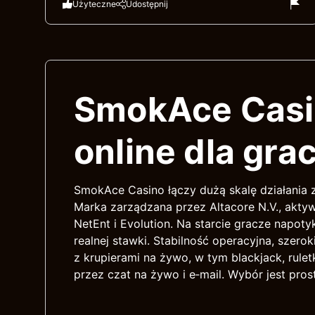
Użyteczne
Udostępnij
SmokAce Casi
online dla grac
SmokAce Casino łączy dużą skalę działania z
Marka zarządzana przez Altacore N.V., akty
NetEnt i Evolution. Na starcie gracze napot
realnej stawki. Stabilność operacyjna, szero
z krupierami na żywo, w tym blackjack, rule
przez czat na żywo i e‑mail. Wybór jest pros