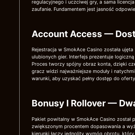
regulacyjnego i uczciwej gry, a sama licenc
zaufanie. Fundamentem jest jasność odpowie
Account Access — Dost
Rejestracja w SmokAce Casino została ujęta 
ulubionych gier. Interfejs prezentuje logiczn
Proces tworzy spójny obraz konta, dzięki c
gracz widzi najważniejsze moduły i natychm
warunki, aby uzyskać pełny dostęp do oferty
Bonusy I Rollover — Dwa
Pakiet powitalny w SmokAce Casino został 
zwiększonym procentem dopasowania a wyżs
kierunki łączy jednolity wymóg obrotu, któr