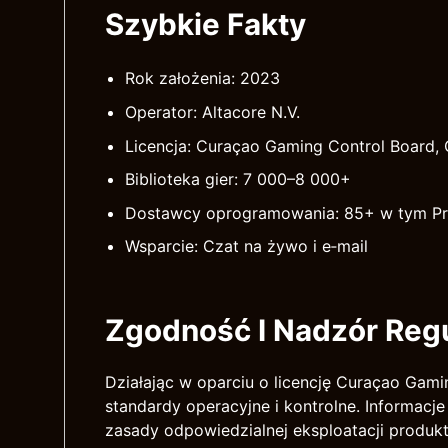
Szybkie Fakty
Rok założenia: 2023
Operator: Altacore N.V.
Licencja: Curaçao Gaming Control Board,
Biblioteka gier: 7 000–8 000+
Dostawcy oprogramowania: 85+ w tym Prag
Wsparcie: Czat na żywo i e‑mail
Zgodność I Nadzór Reg
Działając w oparciu o licencję Curaçao Gam
standardy operacyjne i kontrolne. Informacj
zasady odpowiedzialnej eksploatacji produkt