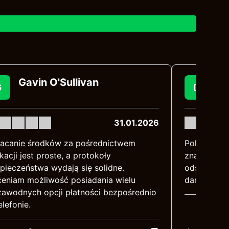
Gavin O'Sullivan
Da
G
D
31.01.2026
acanie środków za pośrednictwem
Polityka pr
ikacji jest proste, a protokoły
znalezienia
pieczeństwa wydają się solidne.
odświeżają
eniam możliwość posiadania wielu
dane są wy
zawodnych opcji płatności bezpośrednio
elefonie.