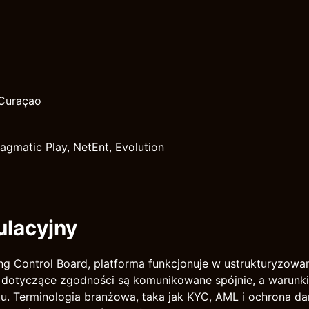
 Curaçao
matic Play, NetEnt, Evolution
ulacyjny
ing Control Board, platforma funkcjonuje w ustrukturyzo
e dotyczące zgodności są komunikowane spójnie, a warunki
u. Terminologia branżowa, taka jak KYC, AML i ochrona da