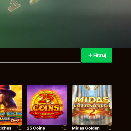
Filtruj
Riches
25 Coins
Midas Golden